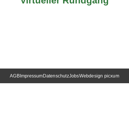
Virtueller Rundgang​
AGB
Impressum
Datenschutz
Jobs
Webdesign picxum