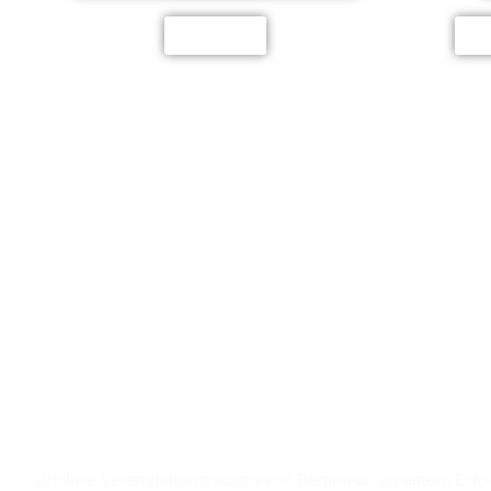
Festpreise
Buf
Um Ihre Veranstaltung schon von Beginn an zu einem Erfol