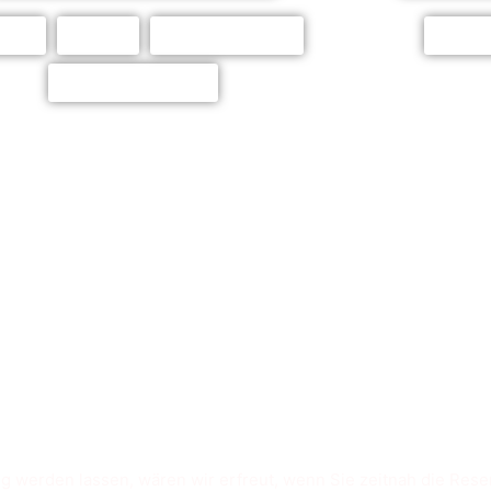
fet 1
Buffet 2
Rustikales Buffet
Grillbu
Weitere Leistungen
Reservierungen
g werden lassen, wären wir erfreut, wenn Sie zeitnah die Res